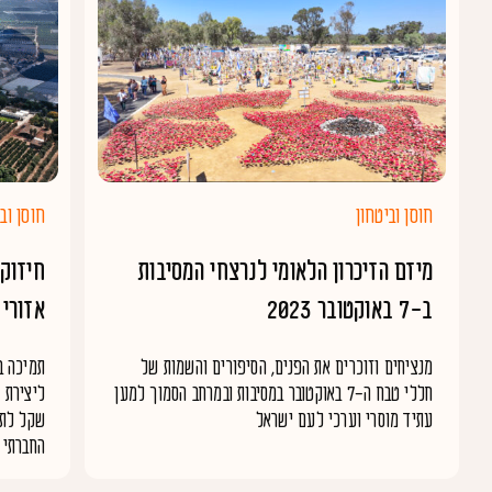
חוסן וביטחון
חוסן וב
מיזם הזיכרון הלאומי לנרצחי המסיבות
חיזוק
ב-7 באוקטובר 2023
אזורי
מנציחים וזוכרים את הפנים, הסיפורים והשמות של
תמיכה ב
חללי טבח ה-7 באוקטובר במסיבות ובמרחב הסמוך למען
ליצירת 
עתיד מוסרי וערכי לעם ישראל
החברתי ה