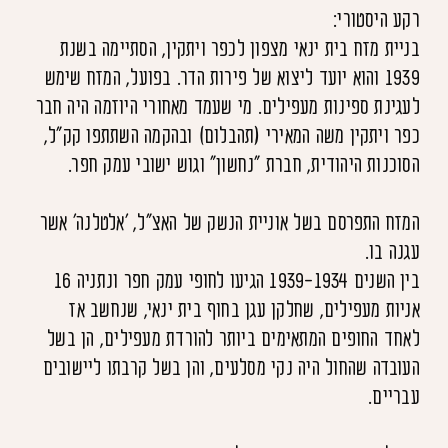
רקע היסטורי:
בניית מזח בית ינאי מצפון לכפר ויתקין, הסתיימה בשנת
1939 והוא יועד ליצוא של פירות הדר. בפועל, המזח שימש
לעגינת ספינות מעפילים. מי שעמד מאחורי היוזמה היה חבר
כפר ויתקין משה המאירי (תהבלום) ובהקמה השתתפו קק"ל,
הסוכנות היהודית, חברת "נחשון" וגוש ישובי עמק חפר.
המזח התפרסם בשל אוניית הנשק של האצ"ל, 'אלטלנה' אשר
עגנה בו.
בין השנים 1939-1934 הגיעו לחופי עמק חפר ונתניה 16
אניות מעפילים, שחלקן עגן בחוף בית ינאי, שנחשב אז
לאחד החופים המתאימים ביותר להורדת מעפילים, הן בשל
העובדה שהחול היה נקי מסלעים, והן בשל קרבתו ליישובים
עבריים.