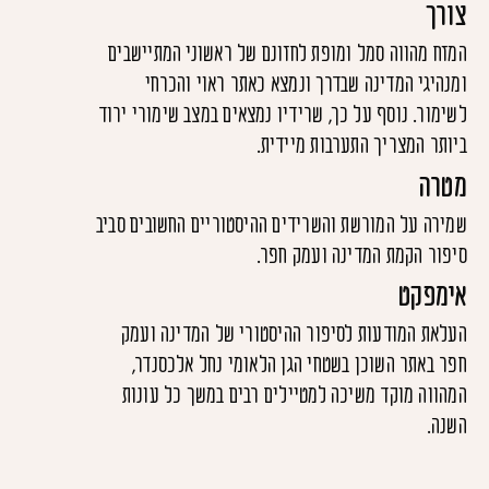
צורך
המזח מהווה סמל ומופת לחזונם של ראשוני המתיישבים
ומנהיגי המדינה שבדרך ונמצא כאתר ראוי והכרחי
לשימור. נוסף על כך, שרידיו נמצאים במצב שימורי ירוד
ביותר המצריך התערבות מיידית.
מטרה
שמירה על המורשת והשרידים ההיסטוריים החשובים סביב
סיפור הקמת המדינה ועמק חפר.
אימפקט
העלאת המודעות לסיפור ההיסטורי של המדינה ועמק
חפר באתר השוכן בשטחי הגן הלאומי נחל אלכסנדר,
המהווה מוקד משיכה למטיילים רבים במשך כל עונות
השנה.