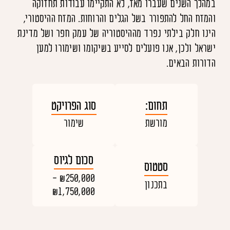
במהלך השנים שעברו מאז, לא התקיימו עבודות תחזוקה
והמזח החל להתפורר בשל הגלים והרוחות. המזח ההיסטורי,
הינו חלק בילתי נפרד מההיסטוריה של עמק חפר ושל מדינת
ישראל ולכן, אנו פועלים לסייע בשיקומו ושימורו למען
הדורות הבאים.
תחום:
סוג הפרויקט
מורשת
שימור
סכום לגיוס
סטטוס
₪250,000 -
בתכנון
₪1,750,000