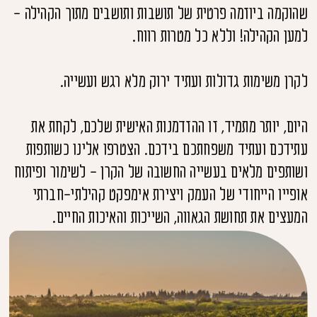
שהוקמה ביוזמה פרטית של תושבות ותושבים מתוך הקהילה -
למען הקהילה! וללא כל מטרות רווח.
לקרן משימות גדולות ועתיד ירוק מלא רגש ועשייה.
היום, יותר מתמיד, זו ההזדמנות האישית שלכם, לקחת את
עתידכם ועתיד משפחתכם בידכם. הצטרפו אלינו כשותפות
ושותפים מלאים בעשייה החשובה של הקרן - לשימור ופיתוח
אופייו הייחודי של העמק ויצירת אימפקט קהילתי-חברתי
המעצים את תחושת הגאווה, השייכות והאיכות החיים.