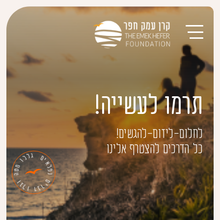
תרמו לעשייה!
לחלום-ליזום-להגשים!
כל הדרכים להצטרף אלינו
ם
ג
י
ל
א
ל
ל
פ
ו
נ
מ
ט
ם
ה
י
ר
ו
ב
ג
ד
ל
ו