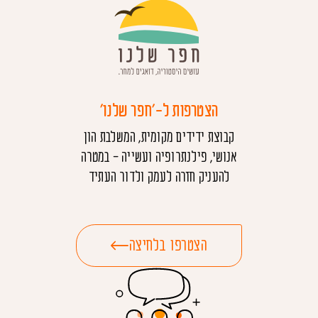
הצטרפות ל-'חפר שלנו'
קבוצת ידידים מקומית, המשלבת הון
אנושי, פילנתרופיה ועשייה - במטרה
להעניק חזרה לעמק ולדור העתיד
הצטרפו בלחיצה